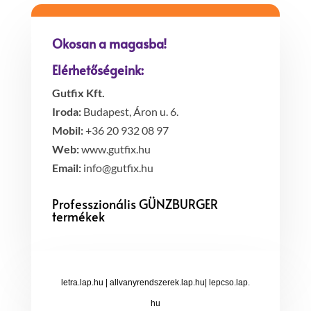
Okosan a magasba!
Elérhetőségeink:
Gutfix Kft.
Iroda:
Budapest, Áron u. 6.
Mobil:
+36 20 932 08 97
Web:
www.gutfix.hu
Email:
info@gutfix.hu
Professzionális GÜNZBURGER
termékek
letra.lap.hu
|
allvanyrendszerek.lap.hu
|
lepcso.lap.
hu