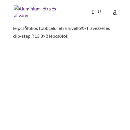
Kezdőlap
/
Mászástechnika
/
Létrafokos,
lépcsőfokos létrák
/
Állólétrák
/ 3 részes
lélpcsőfokos többcélú létra nivello®-Travezzel és
clip-step R13 3×8 lépcsőfok