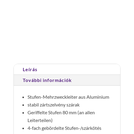
3
részes
lélpcsőfokos
többcélú
Cikkszám:
033325
Kategória:
Állólétrák
létra
nivello®-
Travezzel
Leírás
és
clip-
További információk
step
R13
Stufen-Mehrzweckleiter aus Aluminium
3x8
stabil zártszelvény szárak
lépcsőfok
Geriffelte Stufen 80 mm (an allen
mennyiség
Leiterteilen)
4-fach gebördelte Stufen-/szárkötés