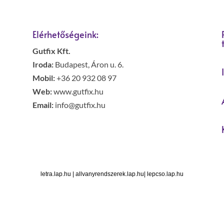
Elérhetőségeink:
Gutfix Kft.
Iroda:
Budapest, Áron u. 6.
Mobil:
+36 20 932 08 97
Web:
www.gutfix.hu
Email:
info@gutfix.hu
letra.lap.hu
|
allvanyrendszerek.lap.hu
|
lepcso.lap.hu