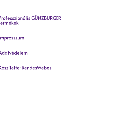
Professzionális GÜNZBURGER
termékek
Impresszum
Adatvédelem
Készítette: RendesWebes