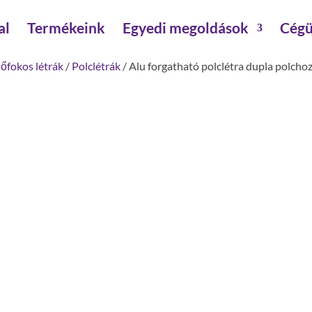
al
Termékeink
Egyedi megoldások
Cégü
sőfokos létrák
/
Polclétrák
/ Alu forgatható polclétra dupla polcho
Alu forgatható polclétra
fokszám: 9
függőleges beakasztási magasság: 3.29 m
szár magasság: 73 mm
építésmód: gurítható ,forgatható , kerekekkel
szárszélesség: 25 mm
munkamagasság: 4.14 m
terpesztés : 1.24 m
külső szélesség: 400 mm
max.terhelhetőség: 150 kg