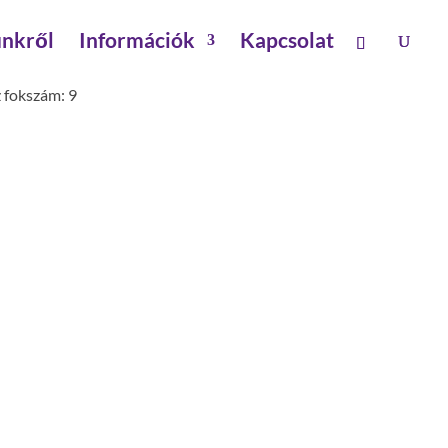
nkről
Információk
Kapcsolat
z fokszám: 9
 dupla polchoz