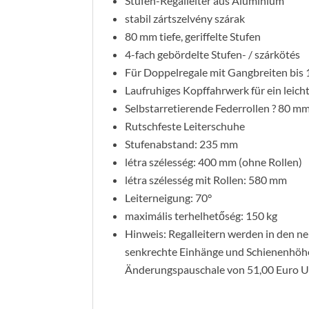
Stufen-Regalleiter aus Aluminium
stabil zártszelvény szárak
80 mm tiefe, geriffelte Stufen
4-fach gebördelte Stufen- / szárkötés
Für Doppelregale mit Gangbreiten bis
Laufruhiges Kopffahrwerk für ein leich
Selbstarretierende Federrollen ? 80 m
Rutschfeste Leiterschuhe
Stufenabstand: 235 mm
létra szélesség: 400 mm (ohne Rollen)
létra szélesség mit Rollen: 580 mm
Leiterneigung: 70°
maximális terhelhetőség: 150 kg
Hinweis: Regalleitern werden in den ne
senkrechte Einhänge und Schienenhöhe 
Änderungspauschale von 51,00 Euro UV