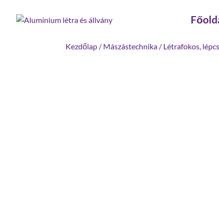
Főold
Kezdőlap
/
Mászástechnika
/
Létrafokos, lépc