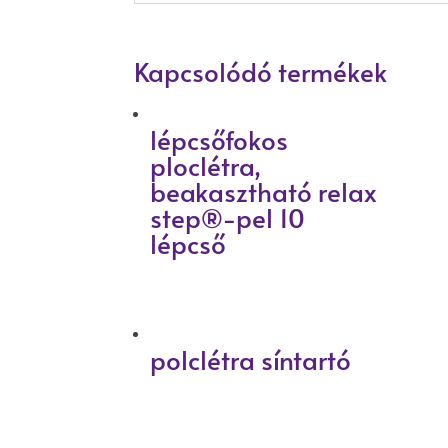
Kapcsolódó termékek
lépcsőfokos
ploclétra,
beakasztható relax
step®-pel 10
lépcső
polclétra síntartó