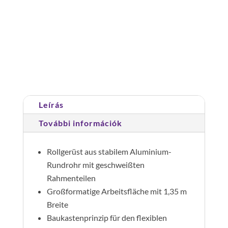
gurulóállvány
1,35
x
1,80
Cikkszám:
173336
Kategória:
Gurulóállványok
m
dupla
széles,
Leírás
dobogómagasság
3
További információk
m
mennyiség
Rollgerüst aus stabilem Aluminium-
Rundrohr mit geschweißten
Rahmenteilen
Großformatige Arbeitsfläche mit 1,35 m
Breite
Baukastenprinzip für den flexiblen