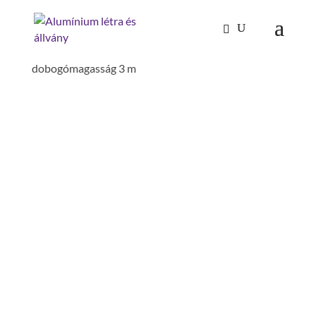
Kezdőlap
/
Mászástechnika
/
Gurulóállványok
/
gurulóállvány 1,35 x 1,80 m dupla széles,
dobogómagasság 3 m