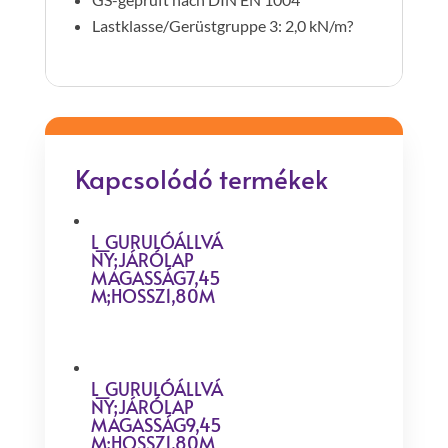
Lastklasse/Gerüstgruppe 3: 2,0 kN/m?
Kapcsolódó termékek
L_GURULÓÁLLVÁ
NY;JÁRÓLAP
MAGASSÁG7,45
M;HOSSZ1,80M
L_GURULÓÁLLVÁ
NY;JÁRÓLAP
MAGASSÁG9,45
M;HOSSZ1,80M