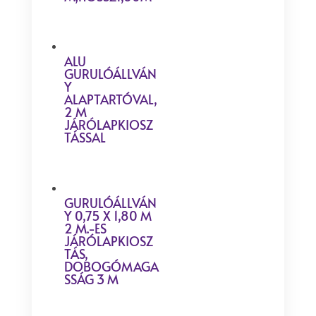
ALU
GURULÓÁLLVÁN
Y
ALAPTARTÓVAL,
2 M
JÁRÓLAPKIOSZ
TÁSSAL
GURULÓÁLLVÁN
Y 0,75 X 1,80 M
2 M.-ES
JÁRÓLAPKIOSZ
TÁS,
DOBOGÓMAGA
SSÁG 3 M