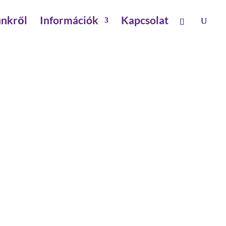
nkről
Információk
Kapcsolat
t 4
RASZTERREL FEDŐS