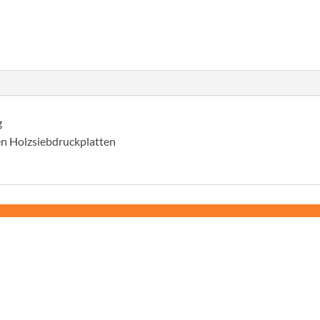
,
méret
4
mennyiség
g
n Holzsiebdruckplatten