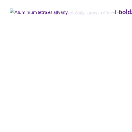
Főold
Kezdőlap
/
Tűzoltóság-katasztrófavédelem
/