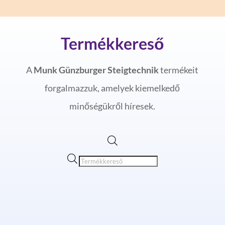
Termékkereső
A
Munk Günzburger Steigtechnik
termékeit
forgalmazzuk, amelyek kiemelkedő
minőségükről híresek.
Products
search