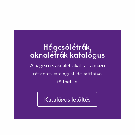
Hágcsólétrák,
aknalétrák katalógus
A hágcsó és aknalétrákat tartalmazó
részletes katalógust ide kattintva
töltheti le.
Katalógus letöltés