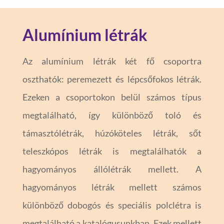
Alumínium létrák
Az
alumínium létrák
két fő csoportra
oszthatók: peremezett és
lépcsőfokos létrák
.
Ezeken a csoportokon belül számos típus
megtalálható, így különböző toló és
támasztólétrák, húzóköteles létrák, sőt
teleszkópos létrák is megtalálhatók a
hagyományos
állólétrák
mellett. A
hagyományos létrák mellett számos
különböző dobogós és speciális polclétra is
megtalálható a katalógusunkban. Ezek mellett