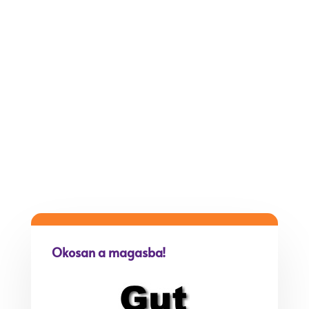
Telefon:
+36 20 932 08 97
Email:
info@gutfix.hu
Irodánk:
1223 Budapest, Áron u. 6.
Raktár:
1117 Budapest, Budafoki út 187-
189.
Okosan a magasba!