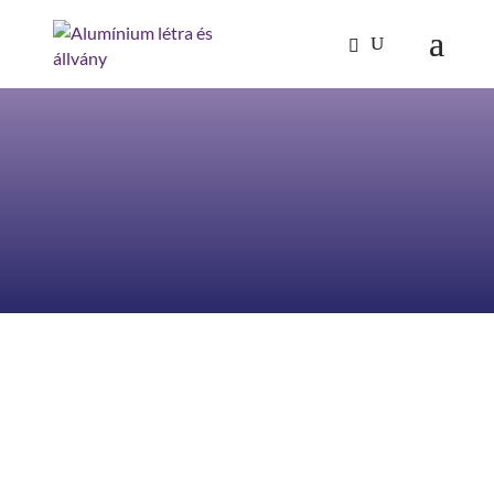
Segítség a megfelelő létra
kiválasztásához
tervezesi-segedlet-hagcsoletrakhoz