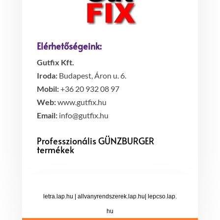
Elérhetőségeink:
Gutfix Kft.
Iroda:
Budapest, Áron u. 6.
Mobil:
+36 20 932 08 97
Web:
www.gutfix.hu
Email:
info@gutfix.hu
Professzionális GÜNZBURGER
termékek
letra.lap.hu
|
allvanyrendszerek.lap.hu
|
lepcso.lap.
hu