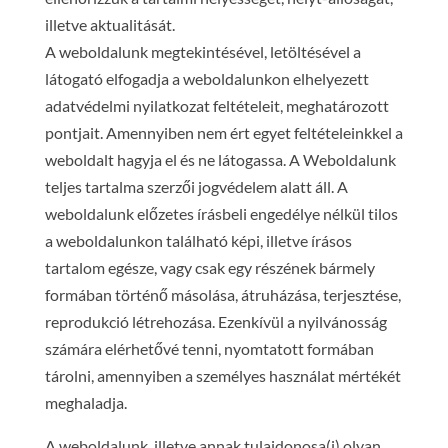
illetve aktualitását.
A weboldalunk megtekintésével, letöltésével a
látogató elfogadja a weboldalunkon elhelyezett
adatvédelmi nyilatkozat feltételeit, meghatározott
pontjait. Amennyiben nem ért egyet feltételeinkkel a
weboldalt hagyja el és ne látogassa. A Weboldalunk
teljes tartalma szerzői jogvédelem alatt áll. A
weboldalunk előzetes írásbeli engedélye nélkül tilos
a weboldalunkon található képi, illetve írásos
tartalom egésze, vagy csak egy részének bármely
formában történő másolása, átruházása, terjesztése,
reprodukció létrehozása. Ezenkívül a nyilvánosság
számára elérhetővé tenni, nyomtatott formában
tárolni, amennyiben a személyes használat mértékét
meghaladja.
A weboldalunk, illetve annak tulajdonosa(i) olyan