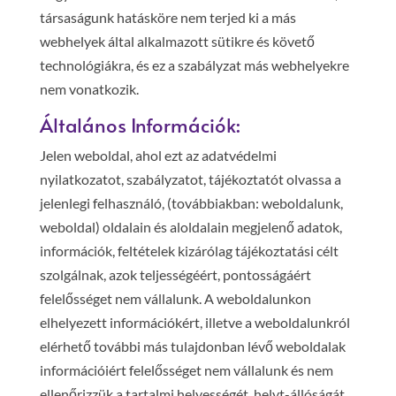
társaságunk hatásköre nem terjed ki a más
webhelyek által alkalmazott sütikre és követő
technológiákra, és ez a szabályzat más webhelyekre
nem vonatkozik.
Általános Információk:
Jelen weboldal, ahol ezt az adatvédelmi
nyilatkozatot, szabályzatot, tájékoztatót olvassa a
jelenlegi felhasználó, (továbbiakban: weboldalunk,
weboldal) oldalain és aloldalain megjelenő adatok,
információk, feltételek kizárólag tájékoztatási célt
szolgálnak, azok teljességéért, pontosságáért
felelősséget nem vállalunk. A weboldalunkon
elhelyezett információkért, illetve a weboldalunkról
elérhető további más tulajdonban lévő weboldalak
információiért felelősséget nem vállalunk és nem
ellenőrizzük a tartalmi helyességét, helyt-állóságát,