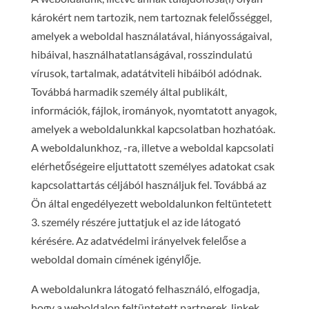
károkért nem tartozik, nem tartoznak felelősséggel,
amelyek a weboldal használatával, hiányosságaival,
hibáival, használhatatlanságával, rosszindulatú
vírusok, tartalmak, adatátviteli hibáiból adódnak.
Továbbá harmadik személy által publikált,
információk, fájlok, irományok, nyomtatott anyagok,
amelyek a weboldalunkkal kapcsolatban hozhatóak.
A weboldalunkhoz, -ra, illetve a weboldal kapcsolati
elérhetőségeire eljuttatott személyes adatokat csak
kapcsolattartás céljából használjuk fel. Továbbá az
Ön által engedélyezett weboldalunkon feltüntetett
3. személy részére juttatjuk el az ide látogató
kérésére. Az adatvédelmi irányelvek felelőse a
weboldal domain címének igénylője.
A weboldalunkra látogató felhasználó, elfogadja,
hogy a weboldalon feltüntetett partnerek, linkek