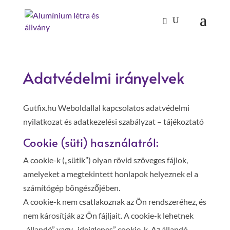
Products
search
Adatvédelmi irányelvek
Gutfix.hu Weboldallal kapcsolatos adatvédelmi
nyilatkozat és adatkezelési szabályzat – tájékoztató
Cookie (süti) használatról:
A cookie-k („sütik”) olyan rövid szöveges fájlok,
amelyeket a megtekintett honlapok helyeznek el a
számítógép böngészőjében.
A cookie-k nem csatlakoznak az Ön rendszeréhez, és
nem károsítják az Ön fájljait. A cookie-k lehetnek
„állandó” vagy „ideiglenes” cookie-k. Az állandó