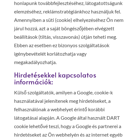
honlapunk továbbfejlesztéséhez, látogatottságunk
elemzéséhez, reklámstratégiánkhoz használjuk fel.
Amennyiben a süti (cookie) elhelyezéséhez Ön nem
járul hozzá, azt a saját böngészőjében elvégzett
beállítások (tiltás, visszavonás) útján teheti meg.
Ebben az esetben ez bizonyos szolgáltatások
igénybevételét korlátozhatja vagy
megakadályozhatja.
Hirdetésekkel kapcsolatos
információk:
Külső szolgáltatók, amilyen a Google, cookie-k
használatával jelenítenek meg hirdetéseket, a
felhasználónak a webhelyet érintő korábbi
látogatásai alapján. A Google által használt DART
cookie lehetővé teszi, hogy a Google és partnerei a
hirdetéseket az Ön webhelyén és az internet egyéb