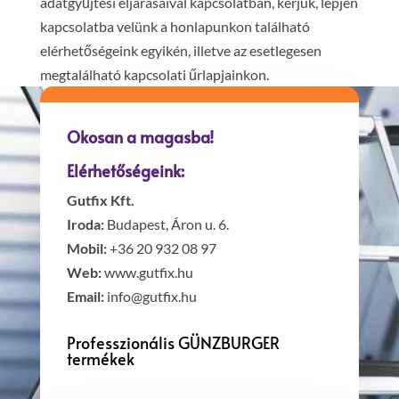
adatgyűjtési eljárásaival kapcsolatban, kérjük, lépjen
kapcsolatba velünk a honlapunkon található
elérhetőségeink egyikén, illetve az esetlegesen
megtalálható kapcsolati űrlapjainkon.
Okosan a magasba!
Elérhetőségeink:
Gutfix Kft.
Iroda:
Budapest, Áron u. 6.
Mobil:
+36 20 932 08 97
Web:
www.gutfix.hu
Email:
info@gutfix.hu
Professzionális GÜNZBURGER
termékek