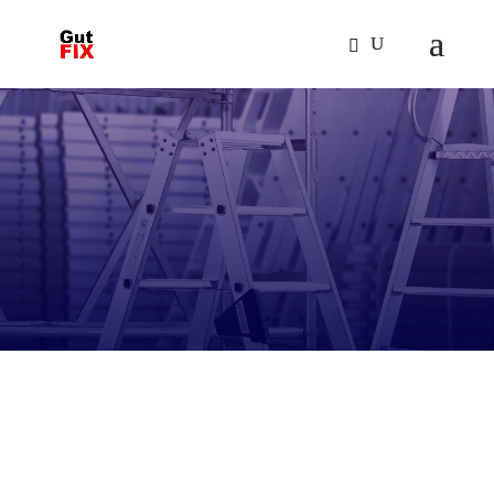
Amelyekkel hosszútávon is kényelmes a
munkavégzés, amellett, hogy a
biztonság játssza az elsődleges szerepet
A Günzburger dobogós létrák nagy lépés-
és állófelületekkel rendelkeznek így
biztonságos, kényelmes és fáradságmentes