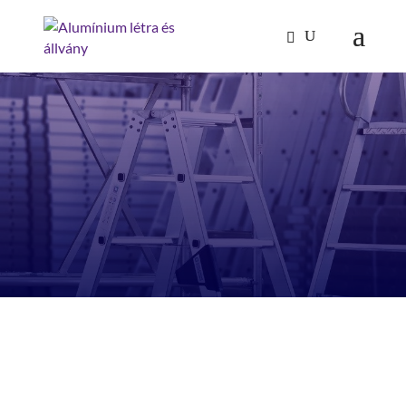
Több, mint 180
féle
gurulóállvány
szerelhető össze
gyorsan, pontosan, szerszámok nélkül!
Számos innovatív kiegészítő rendelhető
A guruló állvány az egyik leggyakrabban
használt állványtípus, felhasználási területe