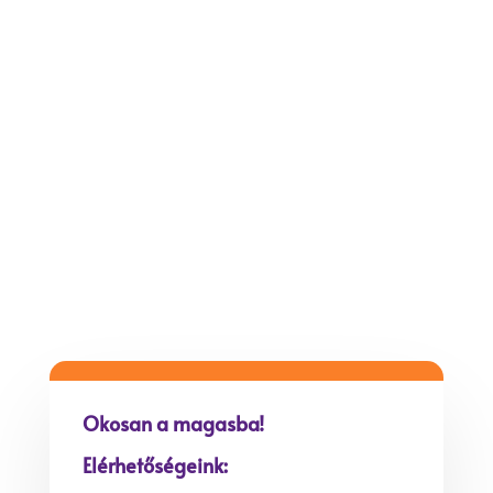
Telefon:
+36 20 932 08 97
Email:
info@gutfix.hu
Irodánk:
1223 Budapest, Áron u. 6.
Raktár:
1117 Budapest, Budafoki út 187-
189.
Okosan a magasba!
Elérhetőségeink: