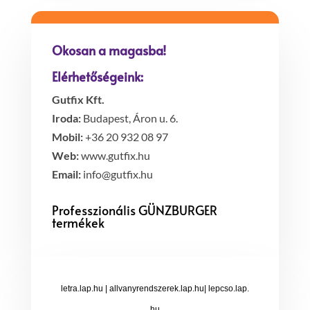
Okosan a magasba!
Elérhetőségeink:
Gutfix Kft.
Iroda:
Budapest, Áron u. 6.
Mobil:
+36 20 932 08 97
Web:
www.gutfix.hu
Email:
info@gutfix.hu
Professzionális GÜNZBURGER
termékek
letra.lap.hu
|
allvanyrendszerek.lap.hu
|
lepcso.lap.
hu