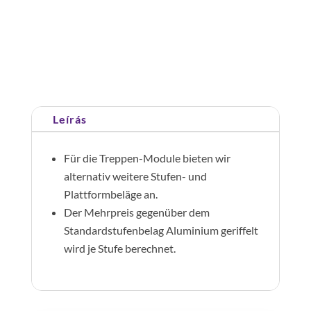
perforált
lépcső
-
Cikkszám:
300120
Kategória:
Járólap rendszerek
felár
mennyiség
Leírás
Für die Treppen-Module bieten wir
alternativ weitere Stufen- und
Plattformbeläge an.
Der Mehrpreis gegenüber dem
Standardstufenbelag Aluminium geriffelt
wird je Stufe berechnet.