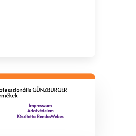
rofesszionális GÜNZBURGER
ermékek
Impresszum
Adatvédelem
Készítette: RendesWebes