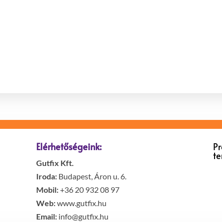
Elérhetőségeink:
P
t
Gutfix Kft.
Iroda:
Budapest, Áron u. 6.
Mobil:
+36 20 932 08 97
Web:
www.gutfix.hu
Email:
info@gutfix.hu