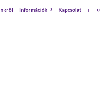
nkről
Információk
Kapcsolat
4A, 300 MM. 9 FOK