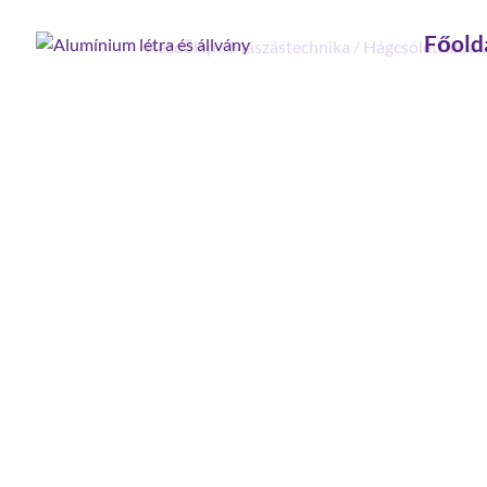
Főold
Kezdőlap
/
Mászástechnika
/
Hágcsólétrák, ak