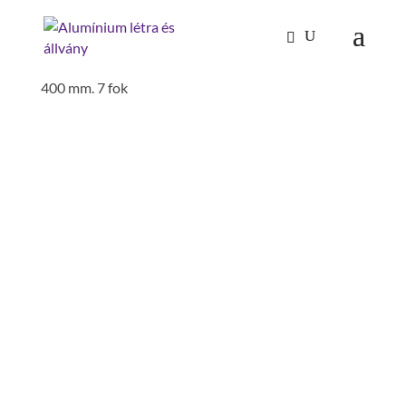
Kezdőlap
/
Mászástechnika
/
Hágcsólétrák,
aknalétrák
/
Aknalétrák
/ aknalétra nemesacél V4A,
400 mm. 7 fok
AKNALÉTRA NEMESACÉL
V4A, 400 MM. 7 FOK
belső Weite: 400 mm
külső szélesség: 440 mm
lépcső-/fokmélység: 30 mm
lépcső-/fokszám: 7 fok
létrahossz: 1.96 m
szerelés szükséges: szerszámmal
szerelendő