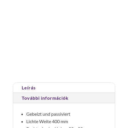
anyag: nemesacél V4A
aknalétra
nemesacél
V4A,
400
Cikkszám:
063007
Kategóriák:
Aknalétrák
,
mm.
aknalétrák, nemesacél V4A
7
fok
mennyiség
Leírás
További információk
Gebeizt und passiviert
Lichte Weite 400 mm