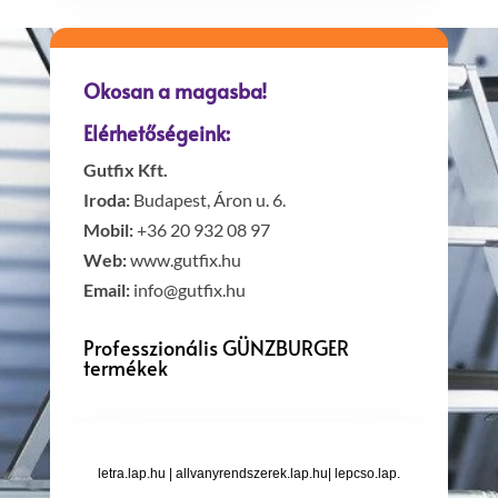
Okosan a magasba!
Elérhetőségeink:
Gutfix Kft.
Iroda:
Budapest, Áron u. 6.
Mobil:
+36 20 932 08 97
Web:
www.gutfix.hu
Email:
info@gutfix.hu
Professzionális GÜNZBURGER
termékek
letra.lap.hu
|
allvanyrendszerek.lap.hu
|
lepcso.lap.