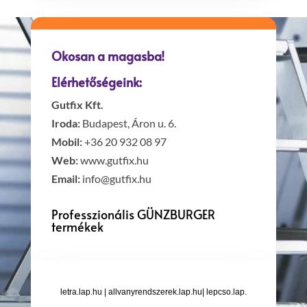
Okosan a magasba!
Elérhetőségeink:
Gutfix Kft.
Iroda:
Budapest, Áron u. 6.
Mobil:
+36 20 932 08 97
Web:
www.gutfix.hu
Email:
info@gutfix.hu
Professzionális GÜNZBURGER
termékek
letra.lap.hu
|
allvanyrendszerek.lap.hu
|
lepcso.lap.