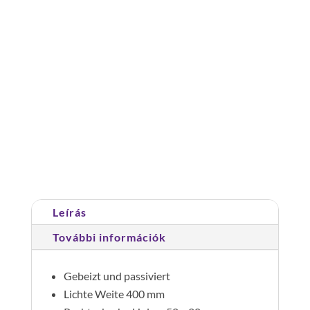
anyag: nemesacél V4A
aknalétra
nemesacél
V4A,
400
Cikkszám:
063009
Kategóriák:
Aknalétrák
,
mm.
aknalétrák, nemesacél V4A
9
fok
mennyiség
Leírás
További információk
Gebeizt und passiviert
Lichte Weite 400 mm