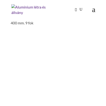
Kezdőlap
/
Mászástechnika
/
Hágcsólétrák,
aknalétrák
/
Aknalétrák
/ aknalétra nemesacél V4A,
400 mm. 9 fok
AKNALÉTRA NEMESACÉL
V4A, 400 MM. 9 FOK
belső Weite: 400 mm
külső szélesség: 440 mm
lépcső-/fokmélység: 30 mm
lépcső-/fokszám: 9 fok
létrahossz: 2.52 m
szerelés szükséges: szerszámmal
szerelendő