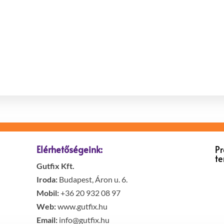
Elérhetőségeink:
P
t
Gutfix Kft.
Iroda:
Budapest, Áron u. 6.
Mobil:
+36 20 932 08 97
Web:
www.gutfix.hu
Email:
info@gutfix.hu