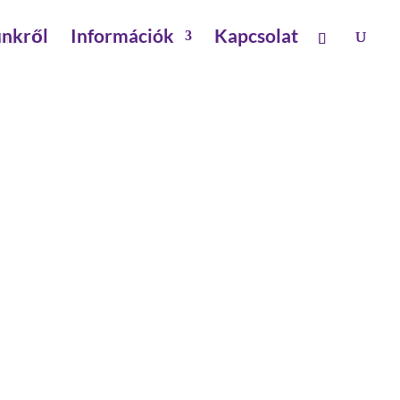
nkről
Információk
Kapcsolat
5 fok
YZOTT ACÉL, 300 MM.