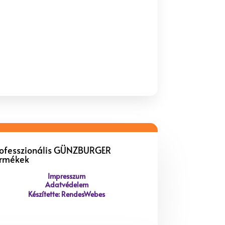
rofesszionális GÜNZBURGER
ermékek
Impresszum
Adatvédelem
Készítette: RendesWebes