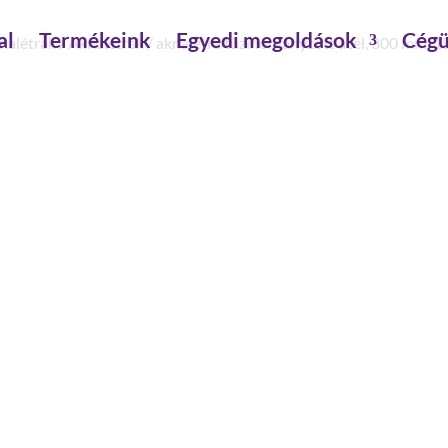
al
Termékeink
Egyedi megoldások
Cégü
nalétrák
/
Aknalétrák
/ aknalétra tüzihorganyzott acél, 300 mm. 1
AKNALÉTRA TÜZIHORGAN
15 FOK
belső Weite: 300 mm
külső szélesség: 340 mm
lépcső-/fokmélység: 30 mm
lépcső-/fokszám: 15 fok
lépcsőszélesség: 300 mm
létrahossz: 4.2 m
szerelés szükséges: szerszámmal szerelendő
anyag: tüzihorgynzott acél