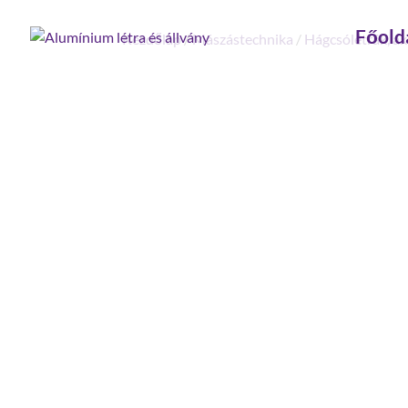
Főold
Kezdőlap
/
Mászástechnika
/
Hágcsólétrák, ak