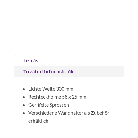
üvegszálas
műanyag
300
Cikkszám:
064011
Kategóriák:
Aknalétrák
,
mm.
aknalétrák, műanyag
11
fok
mennyiség
Leírás
További információk
Lichte Weite 300 mm
Rechteckholme 58 x 25 mm
Geriffelte Sprossen
Verschiedene Wandhalter als Zubehör
erhältlich