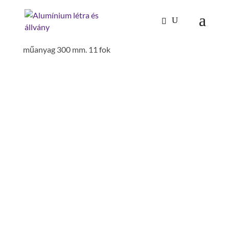
Kezdőlap
/
Mászástechnika
/
Hágcsólétrák,
aknalétrák
/
Aknalétrák
/ aknalétra üvegszálas
műanyag 300 mm. 11 fok