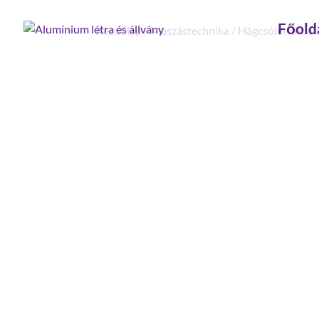
Főold
Kezdőlap
/
Mászástechnika
/
Hágcsólétrák, ak