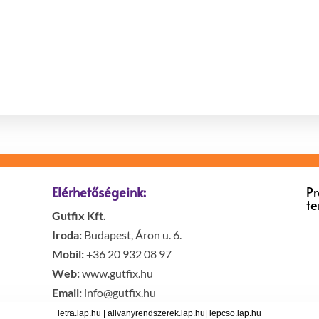
Elérhetőségeink:
P
t
Gutfix Kft.
Iroda:
Budapest, Áron u. 6.
Mobil:
+36 20 932 08 97
Web:
www.gutfix.hu
Email:
info@gutfix.hu
letra.lap.hu
|
allvanyrendszerek.lap.hu
|
lepcso.lap.hu