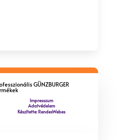
rofesszionális GÜNZBURGER
ermékek
Impresszum
Adatvédelem
Készítette: RendesWebes