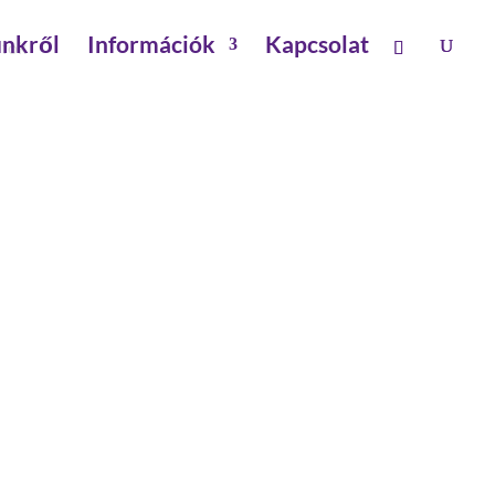
nkről
Információk
Kapcsolat
 fok
 MŰANYAG 400 MM. 13