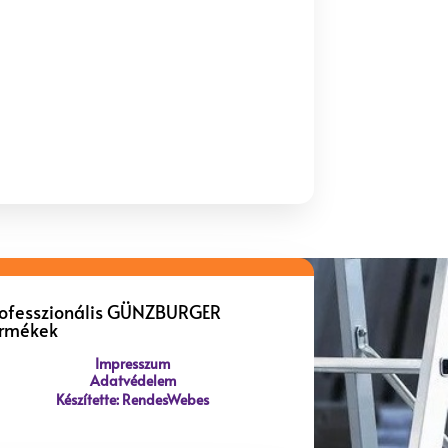
rofesszionális GÜNZBURGER
ermékek
Impresszum
Adatvédelem
Készítette: RendesWebes