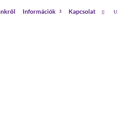
nkről
Információk
Kapcsolat
350 mm
TT 1.350 MM
ető