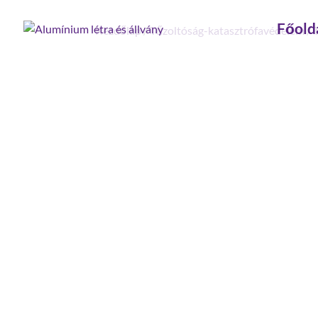
Főold
Kezdőlap
/
Tűzoltóság-katasztrófavédelem
/