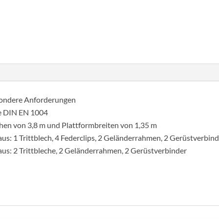
mennyiség
sondere Anforderungen
ie DIN EN 1004
hen von 3,8 m und Plattformbreiten von 1,35 m
us: 1 Trittblech, 4 Federclips, 2 Geländerrahmen, 2 Gerüstverbin
aus: 2 Trittbleche, 2 Geländerrahmen, 2 Gerüstverbinder