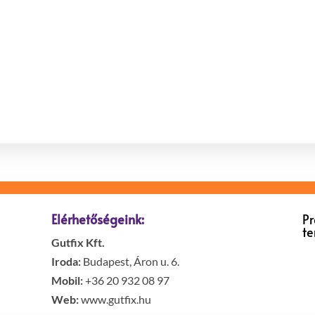
Elérhetőségeink:
P
t
Gutfix Kft.
Iroda:
Budapest, Áron u. 6.
Mobil:
+36 20 932 08 97
Web:
www.gutfix.hu