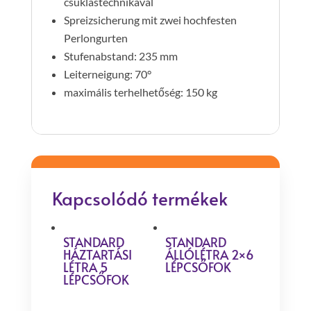
csuklástechnikával
Spreizsicherung mit zwei hochfesten
Perlongurten
Stufenabstand: 235 mm
Leiterneigung: 70°
maximális terhelhetőség: 150 kg
Kapcsolódó termékek
STANDARD
STANDARD
HÁZTARTÁSI
ÁLLÓLÉTRA 2×6
LÉTRA 5
LÉPCSŐFOK
LÉPCSŐFOK