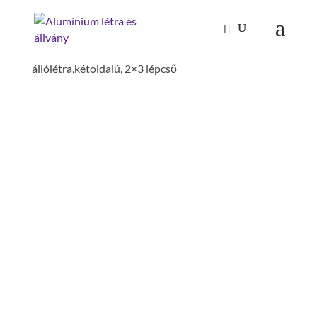
Kezdőlap
/
Mászástechnika
/
Létrafokos,
lépcsőfokos létrák
/
Állólétrák
/ Alu-
állólétra,kétoldalú, 2×3 lépcső
ALU-
ÁLLÓLÉTRA,KÉTOLDALÚ,
2×3 LÉPCSŐ
szélesség: 0.69 m
csúszásgátlás: clip-step relax
szár magasság: 73 mm
alsó külső szélesség: 0.44 m
építésmód: kétoldalon járható
szárszélesség: 25 mm