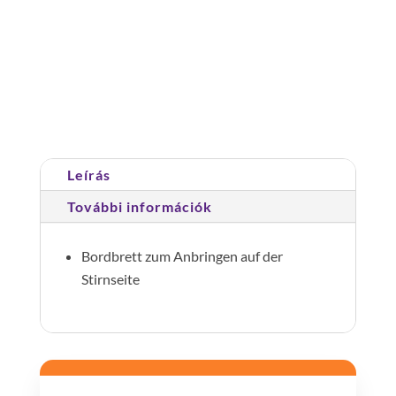
alu
bokaléc
homlokoldal,állványszélesség
0,75
Cikkszám:
027913
Kategória:
Tartozékok
mennyiség
Leírás
További információk
Bordbrett zum Anbringen auf der
Stirnseite