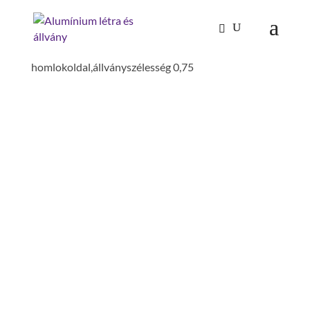
Kezdőlap
/
Tűzoltóság-katasztrófavédelem
/
Tűzoltó létrák, dobogók
/
Tartozékok
/ alu bokaléc
homlokoldal,állványszélesség 0,75
ALU BOKALÉC
HOMLOKOLDAL,ÁLLVÁNY
SZÉLESSÉG 0,75
szerelés szükséges: szerszám nélkül
szerelhető
anyag: alumínium
megfelelő: 0,75 m