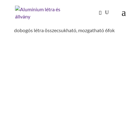
Kezdőlap
/
Mászástechnika
/
Dobogós létrák,
lépcsőfokos dobogók
/
Dobogós létrák
/ Alu
dobogós létra összecsukható, mozgatható 6fok
ALU DOBOGÓS LÉTRA
ÖSSZECSUKHATÓ,
MOZGATHATÓ 6FOK
Gesamthossz geklappt: 3 m
traverzszélesség: 0.85 m
szélesség: 1.5 m
szár magasság: 73 mm
járólapszélesség: 600 mm
dobogó magasság: 1.38 m