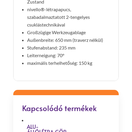
Zustand
nivello®-létrapapucs,
szabadalmaztatott 2-tengelyes
csuklástechnikával
Großzügige Werkzeugablage
Außenbreite: 650 mm (traverz nélkül)
Stufenabstand: 235 mm
Leiterneigung: 70°
maximális terhelhetőség: 150 kg
Kapcsolódó termékek
ALU-
ÁLLÓLÉTRA,GÖR