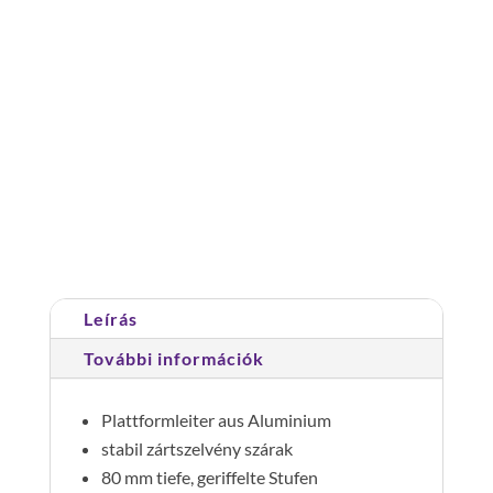
szerelendő
anyag: alumínium
Alu
dobogós
létra
összecsukható,
Cikkszám:
052706
Kategória:
Dobogós létrák
mozgatható
6fok
mennyiség
Leírás
További információk
Plattformleiter aus Aluminium
stabil zártszelvény szárak
80 mm tiefe, geriffelte Stufen