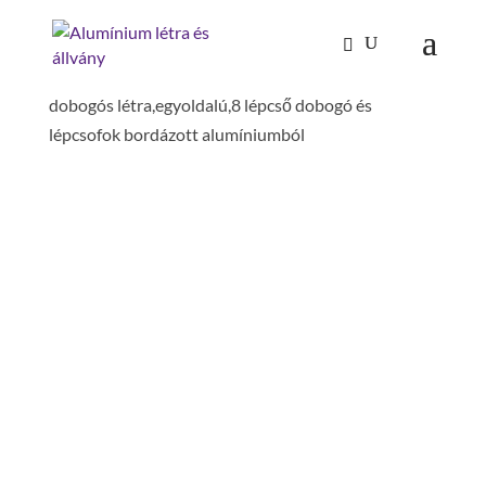
Kezdőlap
/
Mászástechnika
/
Dobogós létrák,
lépcsőfokos dobogók
/
Lépcsőfokos dobogók
/ Alu-
dobogós létra,egyoldalú,8 lépcső dobogó és
lépcsofok bordázott alumíniumból
ALU-DOBOGÓS
LÉTRA,EGYOLDALÚ,8
LÉPCSŐ DOBOGÓ ÉS
LÉPCSOFOK BORDÁZOTT
ALUMÍNIUMBÓL
alapterület szélesség: 1.06 m
alapterület hossz: 2.09 m
lépcső-/dobogó anyaga: bordázott