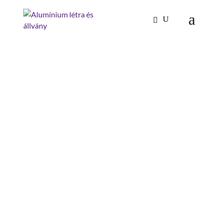
Kezdőlap
/
Mászástechnika
/
Gurulóállványok
/ Alu
gurulóállvány alaptartóval, 2 m járólapkiosztással