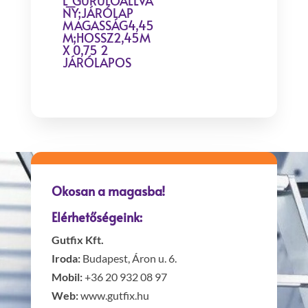
L_GURULÓÁLLVÁ
NY;JÁRÓLAP
MAGASSÁG4,45
M;HOSSZ2,45M
X 0,75 2
JÁRÓLAPOS
Okosan a magasba!
Elérhetőségeink:
Gutfix Kft.
Iroda:
Budapest, Áron u. 6.
Mobil:
+36 20 932 08 97
Web:
www.gutfix.hu