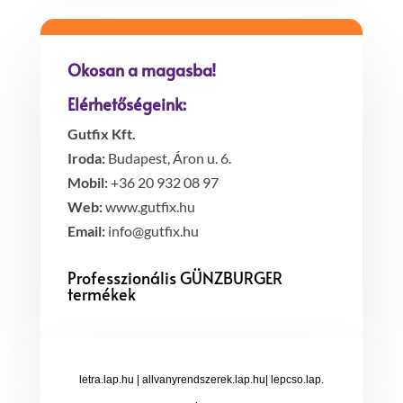
Okosan a magasba!
Elérhetőségeink:
Gutfix Kft.
Iroda:
Budapest, Áron u. 6.
Mobil:
+36 20 932 08 97
Web:
www.gutfix.hu
Email:
info@gutfix.hu
Professzionális GÜNZBURGER
termékek
letra.lap.hu
|
allvanyrendszerek.lap.hu
|
lepcso.lap.