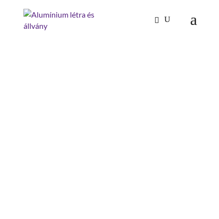
Kezdőlap
/
Mászástechnika
/
Munkadobogók
/ Alu-
munkadobogó,kétoldalú,2×4 lépcső
ALU-
MUNKADOBOGÓ,KÉTOL
DALÚ,2×4 LÉPCSŐ
felső járófelület szélesség: 0.41 m
felső járófelület mélység : 0.3 m
dobogó magasság : 0.97 m
alapterület szélesség: 0.64 m
alapterület hossz: 1.5 m
építésmód: kétoldalon járható,merev
lépcső-/dobogó anyaga: fa