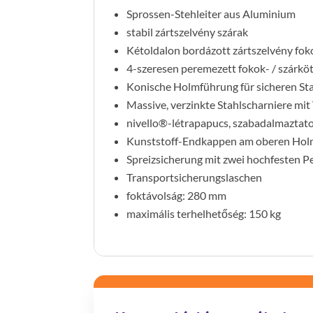
Sprossen-Stehleiter aus Aluminium
stabil zártszelvény szárak
Kétoldalon bordázott zártszelvény fo
4-szeresen peremezett fokok- / szárkö
Konische Holmführung für sicheren St
Massive, verzinkte Stahlscharniere mi
nivello®-létrapapucs, szabadalmaztato
Kunststoff-Endkappen am oberen Ho
Spreizsicherung mit zwei hochfesten P
Transportsicherungslaschen
foktávolság: 280 mm
maximális terhelhetőség: 150 kg