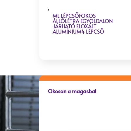
ML LÉPCSŐFOKOS
ÁLLÓLÉTRA EGYOLDALON
JÁRHATÓ ELOXÁLT
ALUMÍNIUM4 LÉPCSŐ
Okosan a magasba!