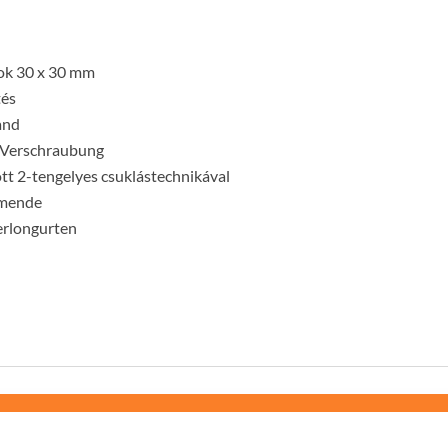
kok 30 x 30 mm
tés
and
t Verschraubung
tt 2-tengelyes csuklástechnikával
lmende
erlongurten