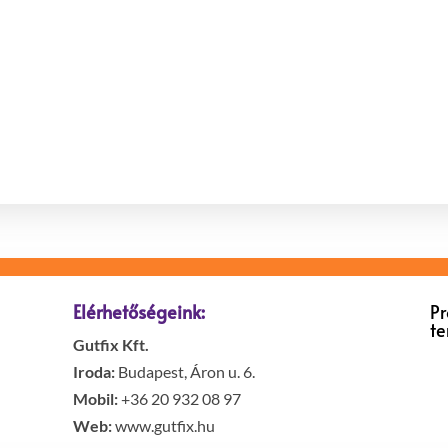
Elérhetőségeink:
P
t
Gutfix Kft.
Iroda:
Budapest, Áron u. 6.
Mobil:
+36 20 932 08 97
Web:
www.gutfix.hu