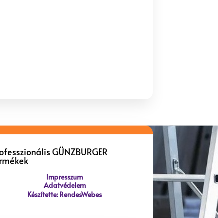
rofesszionális GÜNZBURGER
ermékek
Impresszum
Adatvédelem
Készítette: RendesWebes