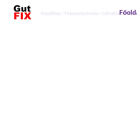
Főold
Kezdőlap
/
Mászástechnika
/
Létrafokos, lépc