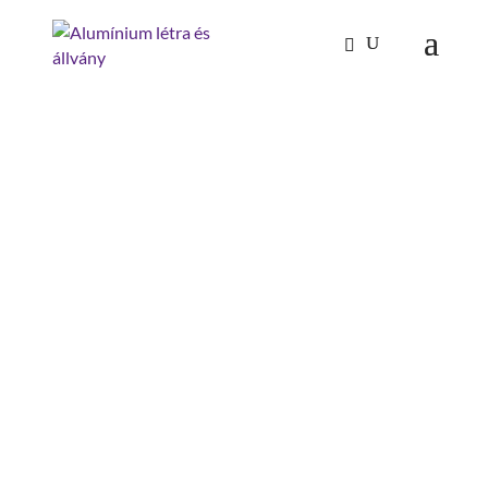
Kezdőlap
/
Mászástechnika
/
Áthidaló 60°
/
Áthidaló 60° szélesség 800 mm 11 lépcsőfok
ÁTHIDALÓ 60°
SZÉLESSÉG 800 MM 11
LÉPCSŐFOK
belső magasság : 2580 mm
belső dobogó szélesség: 741 mm
terpesztés : 3972 mm
magasság : 3855 mm
lépcső-/fokmélység: 225 mm
lépcső-/fokszám: 11 db.
lépcsőszélesség: 800 mm