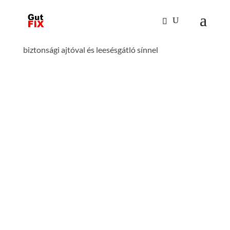
Kezdőlap
/
Mászástechnika
/
Hágcsólétrák,
aknalétrák
/
Be-és kiszállás segítők
/ Attika áthidaló
biztonsági ajtóval és leesésgátló sínnel
ATTIKA ÁTHIDALÓ
BIZTONSÁGI AJTÓVAL ÉS
LEESÉSGÁTLÓ SÍNNEL
szerelés szükséges: szerszámmal
szerelendő
anyag: horganyzott acél
megfelelő: hágcsólétrák