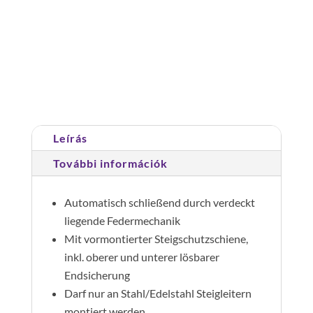
Attika
áthidaló
biztonsági
ajtóval
Cikkszám:
063507
Kategória:
Be-és kiszállás segítők
és
leesésgátló
sínnel
Leírás
mennyiség
További információk
Automatisch schließend durch verdeckt
liegende Federmechanik
Mit vormontierter Steigschutzschiene,
inkl. oberer und unterer lösbarer
Endsicherung
Darf nur an Stahl/Edelstahl Steigleitern
montiert werden