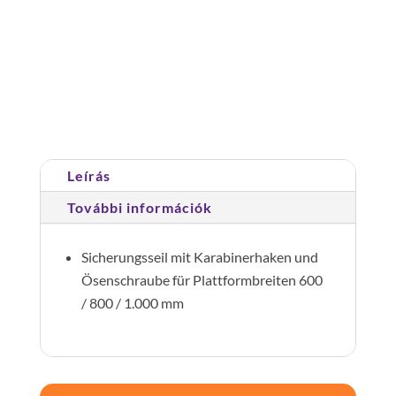
kötél
karabinerrel
650
Cikkszám:
070738
Kategória:
Tartozékok és
mm
alkatrészek
mennyiség
Leírás
További információk
Sicherungsseil mit Karabinerhaken und
Ösenschraube für Plattformbreiten 600
/ 800 / 1.000 mm