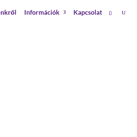
nkről
Információk
Kapcsolat
 x 800
 800