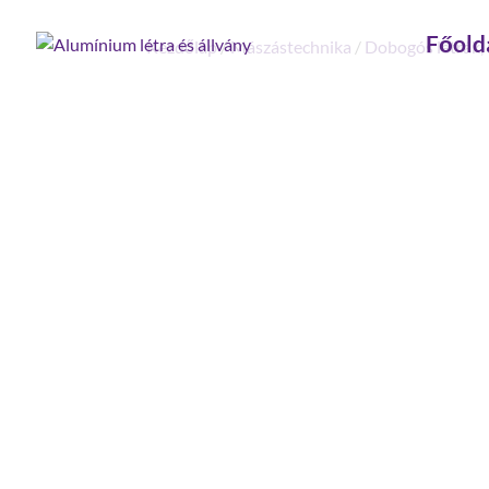
Főold
Kezdőlap
/
Mászástechnika
/
Dobogós létrák,