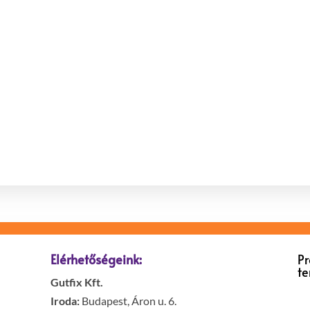
Elérhetőségeink:
P
t
Gutfix Kft.
Iroda:
Budapest, Áron u. 6.