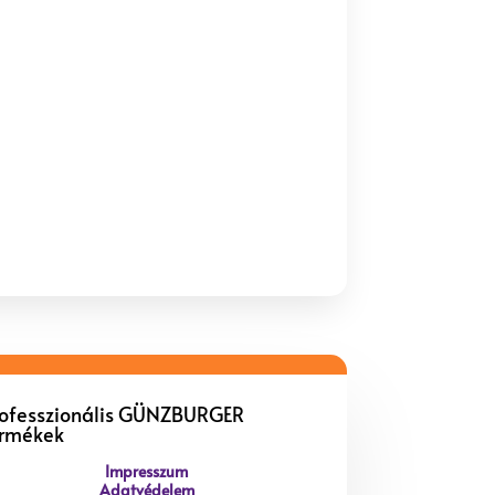
rofesszionális GÜNZBURGER
ermékek
Impresszum
Adatvédelem