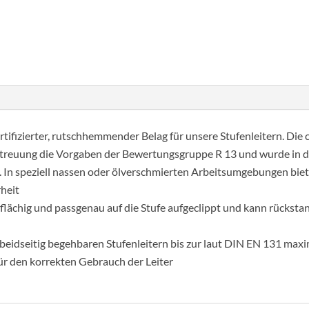
R13
lépcsőborítás
Cikkszám:
019856
Kategória:
Létra tartozékok/
sárga
hossz
408
mm
mennyiség
zertifizierter, rutschhemmender Belag für unsere Stufenleitern. Die c
streuung die Vorgaben der Bewertungsgruppe R 13 und wurde in 
. In speziell nassen oder ölverschmierten Arbeitsumgebungen bietet
rheit
llflächig und passgenau auf die Stufe aufgeclippt und kann rücksta
ei beidseitig begehbaren Stufenleitern bis zur laut DIN EN 131 ma
für den korrekten Gebrauch der Leiter