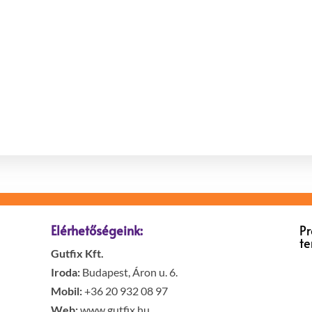
Elérhetőségeink:
P
t
Gutfix Kft.
Iroda:
Budapest, Áron u. 6.
Mobil:
+36 20 932 08 97
Web:
www.gutfix.hu