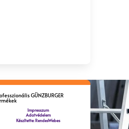
rofesszionális GÜNZBURGER
ermékek
Impresszum
Adatvédelem
Készítette: RendesWebes