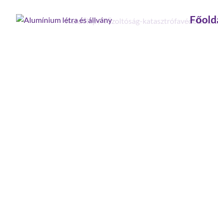
Főold
Kezdőlap
/
Tűzoltóság-katasztrófavédelem
/