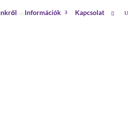
nkről
Információk
Kapcsolat
 hossz 408 mm
ORÍTÁS SÁRGA HOSSZ