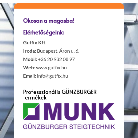
Okosan a magasba!
Elérhetőségeink:
Gutfix Kft.
Iroda:
Budapest, Áron u. 6.
Mobil:
+36 20 932 08 97
Web:
www.gutfix.hu
Email:
info@gutfix.hu
Professzionális GÜNZBURGER
termékek