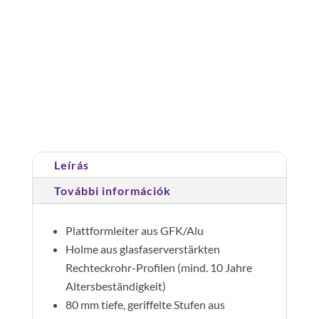
Dobogós
létra
alu/műanyag,
összecsukható,
Cikkszám:
036328
Kategóriák:
Dobogós létrák
,
kapaszkodóval
Feszültségbiztos műanyag létrák
8
lépcsőfok
mennyiség
Leírás
További információk
Plattformleiter aus GFK/Alu
Holme aus glasfaserverstärkten
Rechteckrohr-Profilen (mind. 10 Jahre
Altersbeständigkeit)
80 mm tiefe, geriffelte Stufen aus