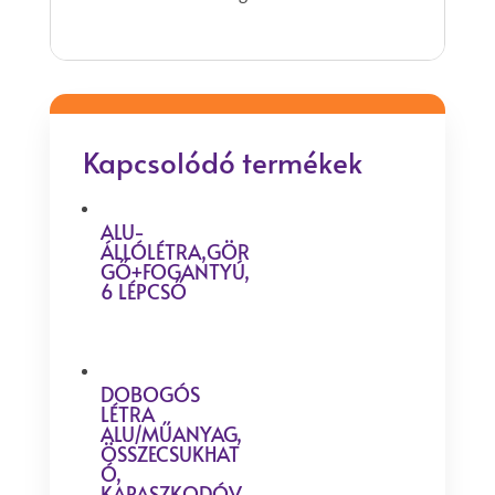
Kapcsolódó termékek
ALU-
ÁLLÓLÉTRA,GÖR
GŐ+FOGANTYÚ,
6 LÉPCSŐ
DOBOGÓS
LÉTRA
ALU/MŰANYAG,
ÖSSZECSUKHAT
Ó,
KAPASZKODÓV