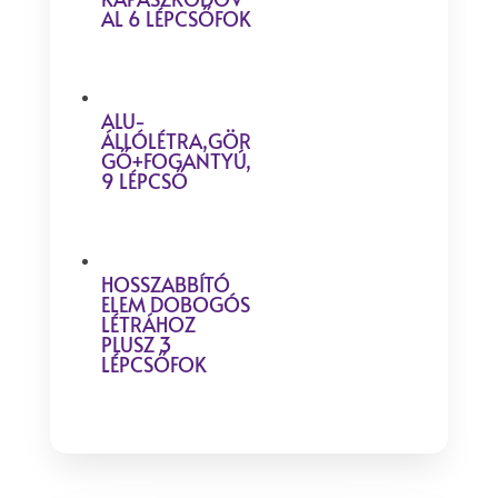
AL 6 LÉPCSŐFOK
ALU-
ÁLLÓLÉTRA,GÖR
GŐ+FOGANTYÚ,
9 LÉPCSŐ
HOSSZABBÍTÓ
ELEM DOBOGÓS
LÉTRÁHOZ
PLUSZ 3
LÉPCSŐFOK