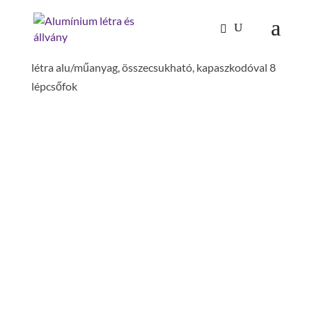
Kezdőlap
/
Mászástechnika
/
Dobogós létrák,
lépcsőfokos dobogók
/
Dobogós létrák
/ Dobogós
létra alu/műanyag, összecsukható, kapaszkodóval 8
lépcsőfok