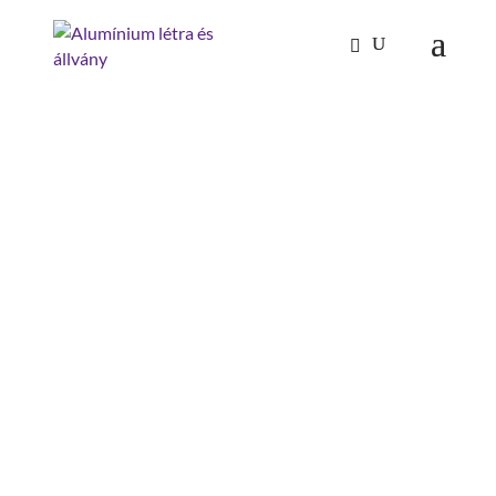
Kezdőlap
/
Tűzoltóság-katasztrófavédelem
/
Doboz
üres
/ doboz fedő nélkül, méret 2
DOBOZ FEDŐ NÉLKÜL,
MÉRET 2
szélesség: 400 mm
magasság: 220 mm
hossz: 300 mm
szerelés szükséges: készreszerelt