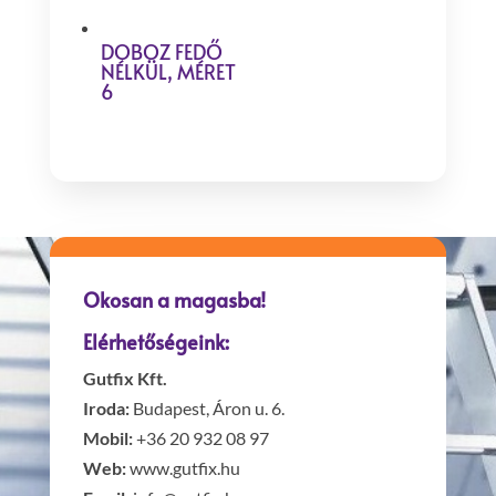
DOBOZ FEDŐ
NÉLKÜL, MÉRET
6
Okosan a magasba!
Elérhetőségeink:
Gutfix Kft.
Iroda:
Budapest, Áron u. 6.
Mobil:
+36 20 932 08 97
Web:
www.gutfix.hu