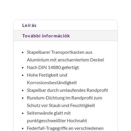
mennyiség
Leírás
További információk
Stapelbarer Transportkasten aus
Aluminium mit anscharniertem Deckel
Nach DIN 14880 gefertigt
Hohe Festigkeit und
Korrosionsbeständigkeit
Stapelbar durch umlaufendes Randprofil
Rundum-Dichtung im Randprofil zum
Schutz vor Staub und Feuchtigkeit
Seitenwände glatt mit
punktgeschweißter Hochnaht
Federfall-Tragegriffe an verschiedenen