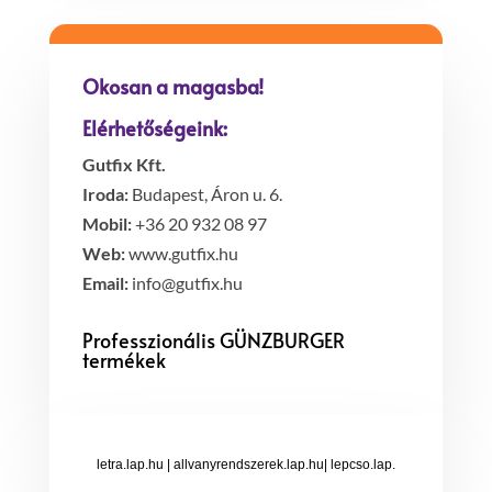
Okosan a magasba!
Elérhetőségeink:
Gutfix Kft.
Iroda:
Budapest, Áron u. 6.
Mobil:
+36 20 932 08 97
Web:
www.gutfix.hu
Email:
info@gutfix.hu
Professzionális GÜNZBURGER
termékek
letra.lap.hu
|
allvanyrendszerek.lap.hu
|
lepcso.lap.