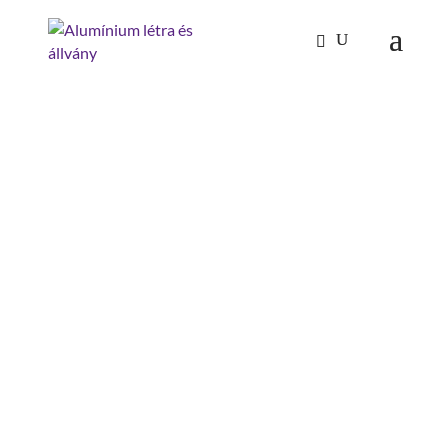
Kezdőlap
/
Tűzoltóság-katasztrófavédelem
/
Doboz
üres
/ doboz fedővel, méret 1
DOBOZ FEDŐVEL, MÉRET
1
szélesség: 600 mm
magasság: 220 mm
hossz: 400 mm
szerelés szükséges: készreszerelt