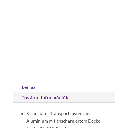
fogantyúk száma: 4
doboz
fedővel,
méret
2
Cikkszám:
114031
Kategória:
Doboz üres
mennyiség
Leírás
További információk
Stapelbarer Transportkasten aus
Aluminium mit anscharniertem Deckel