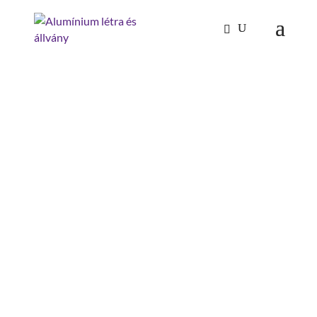
Kezdőlap
/
Tűzoltóság-katasztrófavédelem
/
Doboz
üres
/ doboz fedővel, méret 2
DOBOZ FEDŐVEL, MÉRET
2