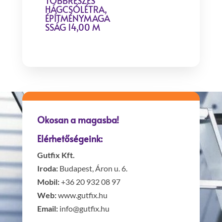
TÖBBRÉSZES
HÁGCSÓLÉTRA,
ÉPÍTMÉNYMAGA
SSÁG 14,00 M
Okosan a magasba!
Elérhetőségeink:
Gutfix Kft.
Iroda:
Budapest, Áron u. 6.
Mobil:
+36 20 932 08 97
Web:
www.gutfix.hu
Email:
info@gutfix.hu