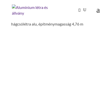
Kezdőlap
/
Mászástechnika
/
Hágcsólétrák,
aknalétrák
/
Vész/menekülőlétrák
/ Egyágú
hágcsólétra alu, építménymagasság 4,76 m