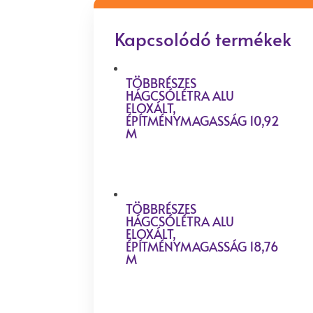
Kapcsolódó termékek
TÖBBRÉSZES
HÁGCSÓLÉTRA ALU
ELOXÁLT,
ÉPÍTMÉNYMAGASSÁG 10,92
M
TÖBBRÉSZES
HÁGCSÓLÉTRA ALU
ELOXÁLT,
ÉPÍTMÉNYMAGASSÁG 18,76
M