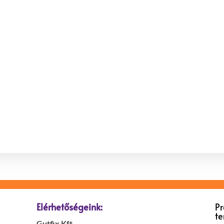
Elérhetőségeink:
P
t
Gutfix Kft.