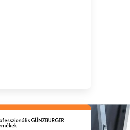
rofesszionális GÜNZBURGER
ermékek