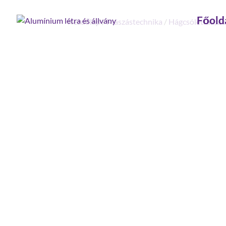
Főold
Kezdőlap
/
Mászástechnika
/
Hágcsólétrák, ak