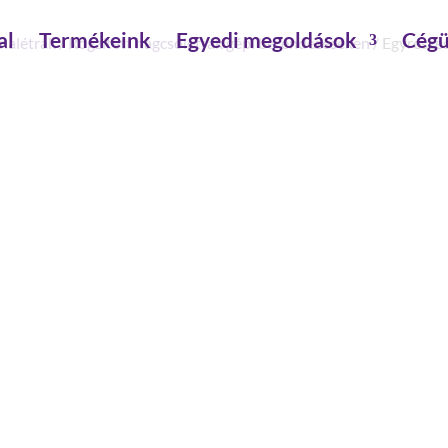
al
Termékeink
Egyedi megoldások
Cégü
nalétrák
/
Rögzített hágcsólétrák gépi berendezéseken
/ Egyrésze
EGYRÉSZES HÁGCSÓLÉTR
4,76 M
szár magasság: 60 mm
létrahossz inkl. kiszálló szár: 5.96 m
mászási magasság : 4.76 m
rendeltetés : rögzített létra gépi berendezé
külső szélesség: 520 mm
szerelés szükséges: szerszámmal szerelendő
anyag: horganyzott acél
építésmód: egyágú