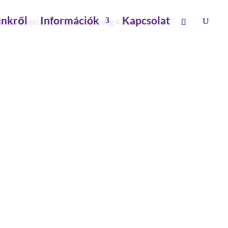
nkről
Információk
Kapcsolat
s hágcsólétra, építménymagasság 4,76 m
A, ÉPÍTMÉNYMAGASSÁG
seken