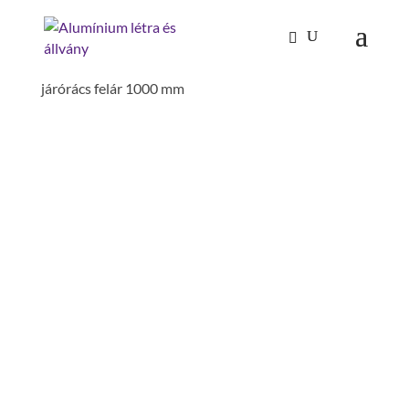
Kezdőlap
/
Tűzoltóság-katasztrófavédelem
/
Tartozékok és alkatrészek
/ Eloxált alumínium
járórács felár 1000 mm