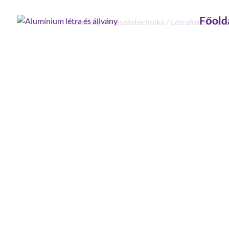
Főold
Kezdőlap
/
Mászástechnika
/
Létrafokos, lépc