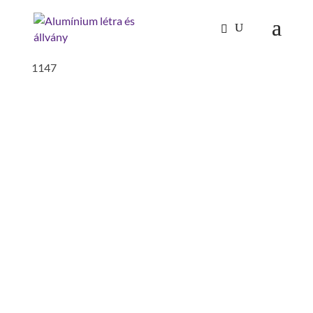
Kezdőlap
/
Tűzoltóság-katasztrófavédelem
/
dugólétrák fa
/ fa dugólétra-bedugórész fa DIN EN
1147
FA DUGÓLÉTRA-
BEDUGÓRÉSZ FA DIN EN
1147
külső szélesség: 485 mm
Max. terhelhetőség: 216 kg
szármagasság: 74.8 mm