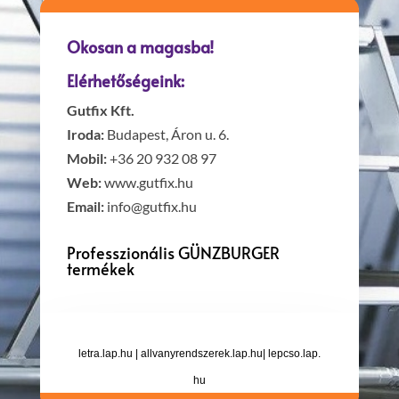
Okosan a magasba!
Elérhetőségeink:
Gutfix Kft.
Iroda:
Budapest, Áron u. 6.
Mobil:
+36 20 932 08 97
Web:
www.gutfix.hu
Email:
info@gutfix.hu
Professzionális GÜNZBURGER
termékek
letra.lap.hu
|
allvanyrendszerek.lap.hu
|
lepcso.lap.
hu