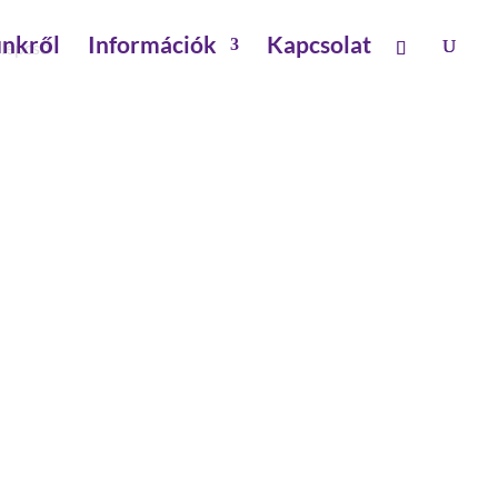
nkről
Információk
Kapcsolat
 lépcső
Z NÉLKÜL 12 LÉPCSŐ