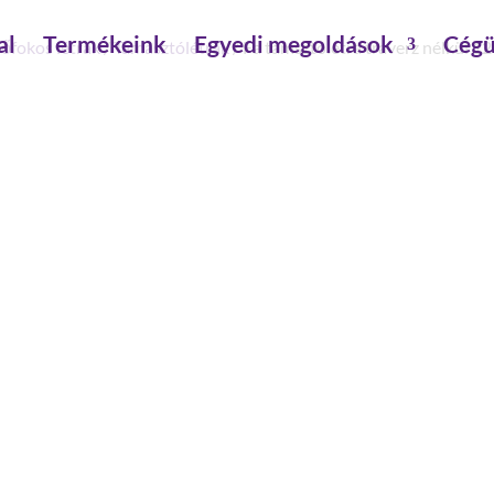
al
Termékeink
Egyedi megoldások
Cégü
sőfokos létrák
/
Támasztólétrák
/ Fa támsztólétra traverz nélkül 12
FA TÁMSZTÓLÉTRA TRAVER
munkamagasság: 4.06 m
külső szélesség: 420 mm
max.terhelhetőség: 150 kg
dőlés: 70 °
lépcső-/fokmélység: 92 mm
lépcső-/foktávolság: 235 mm
lépcső-/fokszám: 12 db.
létrahossz: 3.13 m
szár magasság: 70 mm
építésmód: támasztó
szárszélesség: 23 mm