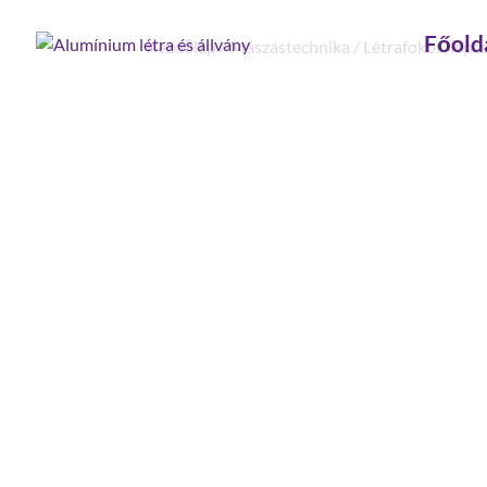
Főold
Kezdőlap
/
Mászástechnika
/
Létrafokos, lépc