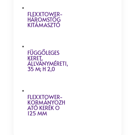
FLEXXTOWER-
HÁROMSTÖG
KITÁMASZTÓ
FÜGGŐLEGES
KERET,
ÁLLVÁNYMÉRET1,
35 M; H 2,0
FLEXXTOWER-
KORMÁNYOZH
ATÓ KERÉK O
125 MM