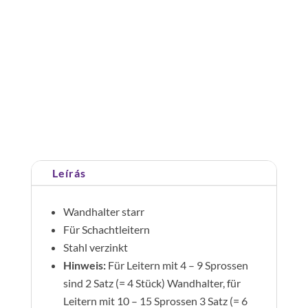
fali
rögzítő
Standard
150
Cikkszám:
062018
Kategória:
Tartozékok
mm
1.4571
mennyiség
Leírás
Wandhalter starr
Für Schachtleitern
Stahl verzinkt
Hinweis:
Für Leitern mit 4 – 9 Sprossen
sind 2 Satz (= 4 Stück) Wandhalter, für
Leitern mit 10 – 15 Sprossen 3 Satz (= 6