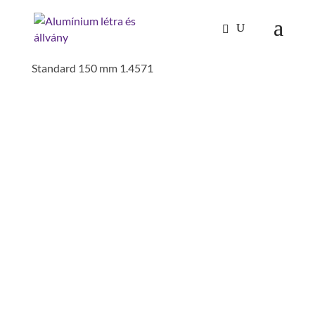
Kezdőlap
/
Tűzoltóság-katasztrófavédelem
/
Tűzoltó létrák, dobogók
/
Tartozékok
/ fali rögzítő
Standard 150 mm 1.4571
FALI RÖGZÍTŐ
STANDARD 150 MM
1.4571
faltávolság : 150 mm
fali rögzítő: Einzeln
szerelés szükséges: szerszámmal
szerelendő
anyag: nemesacél
megfelelő: Schachtleitern