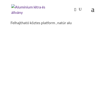
Kezdőlap
/
Mászástechnika
/
Dobogós létrák,
lépcsőfokos dobogók
/
Dobogók és járólapok
/
Felhajtható köztes platform , natúr alu