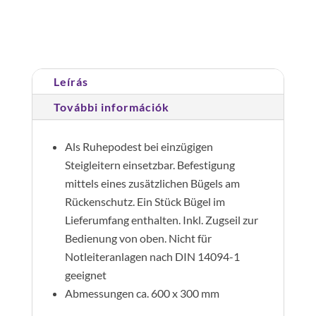
,
Cikkszám:
062960
Kategória:
Dobogók és járólapok
natúr
alu
mennyiség
Leírás
További információk
Als Ruhepodest bei einzügigen
Steigleitern einsetzbar. Befestigung
mittels eines zusätzlichen Bügels am
Rückenschutz. Ein Stück Bügel im
Lieferumfang enthalten. Inkl. Zugseil zur
Bedienung von oben. Nicht für
Notleiteranlagen nach DIN 14094-1
geeignet
Abmessungen ca. 600 x 300 mm