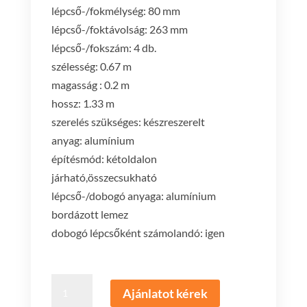
lépcső-/fokmélység: 80 mm
lépcső-/foktávolság: 263 mm
lépcső-/fokszám: 4 db.
szélesség: 0.67 m
magasság : 0.2 m
hossz: 1.33 m
szerelés szükséges: készreszerelt
anyag: alumínium
építésmód: kétoldalon
járható,összecsukható
lépcső-/dobogó anyaga: alumínium
bordázott lemez
dobogó lépcsőként számolandó: igen
fellépő,
Ajánlatot kérek
kétoldalon