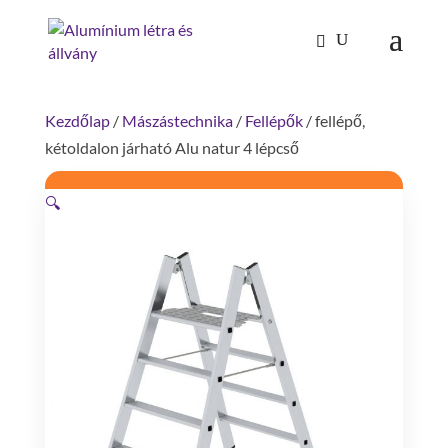
Products
search
Kezdőlap
/
Mászástechnika
/
Fellépők
/ fellépő,
kétoldalon járható Alu natur 4 lépcső
🔍