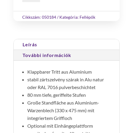
járható
Alu
Cikkszám:
050184
Kategória:
Fellépők
natur
4
lépcső
Leírás
mennyiség
További információk
Klappbarer Tritt aus Aluminium
stabil zártszelvény szárak in Alu natur
oder RAL 7016 pulverbeschichtet
80 mm tiefe, geriffelte Stufen
Große Standfläche aus Aluminium-
Warzenblech (330 x 475 mm) mit
integriertem Griffloch
Optional mit Einhängeplattform