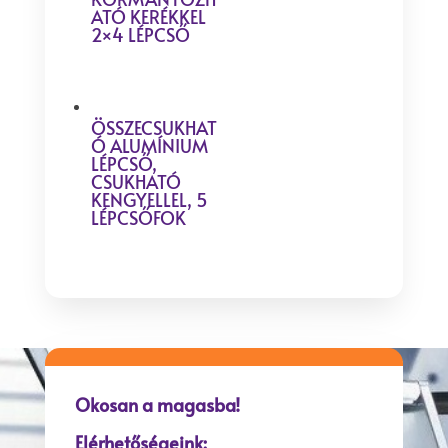
ATÓ KERÉKKEL
2×4 LÉPCSŐ
ÖSSZECSUKHAT
Ó ALUMÍNIUM
LÉPCSŐ,
CSUKHATÓ
KENGYELLEL, 5
LÉPCSŐFOK
Okosan a magasba!
Elérhetőségeink: