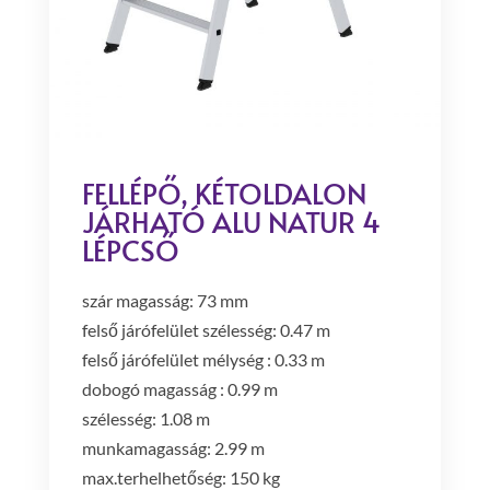
FELLÉPŐ, KÉTOLDALON
JÁRHATÓ ALU NATUR 4
LÉPCSŐ
szár magasság: 73 mm
felső járófelület szélesség: 0.47 m
felső járófelület mélység : 0.33 m
dobogó magasság : 0.99 m
szélesség: 1.08 m
munkamagasság: 2.99 m
max.terhelhetőség: 150 kg