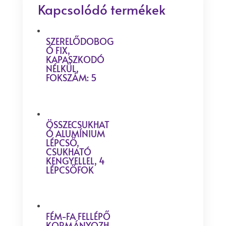
Kapcsolódó termékek
SZERELŐDOBOG
Ó FIX,
KAPASZKODÓ
NÉLKÜL,
FOKSZÁM: 5
ÖSSZECSUKHAT
Ó ALUMÍNIUM
LÉPCSŐ,
CSUKHATÓ
KENGYELLEL, 4
LÉPCSŐFOK
FÉM-FA FELLÉPŐ
KORMÁNYOZH