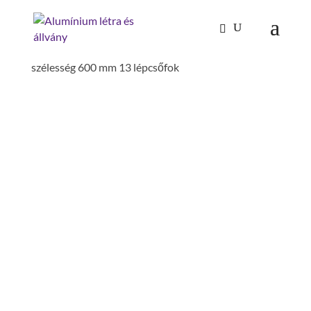
Kezdőlap
/
Mászástechnika
/
Mozgatható lépcsős
dobogó 60°
/ Gurítható lépcsős dobogó 60°
szélesség 600 mm 13 lépcsőfok