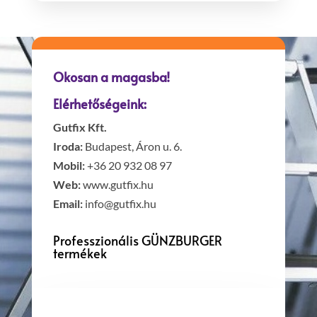
Okosan a magasba!
Elérhetőségeink:
Gutfix Kft.
Iroda:
Budapest, Áron u. 6.
Mobil:
+36 20 932 08 97
Web:
www.gutfix.hu
Email:
info@gutfix.hu
Professzionális GÜNZBURGER
termékek