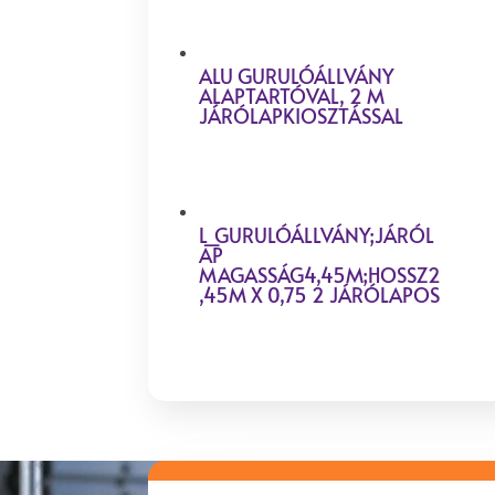
ALU GURULÓÁLLVÁNY
ALAPTARTÓVAL, 2 M
JÁRÓLAPKIOSZTÁSSAL
L_GURULÓÁLLVÁNY;JÁRÓL
AP
MAGASSÁG4,45M;HOSSZ2
,45M X 0,75 2 JÁRÓLAPOS