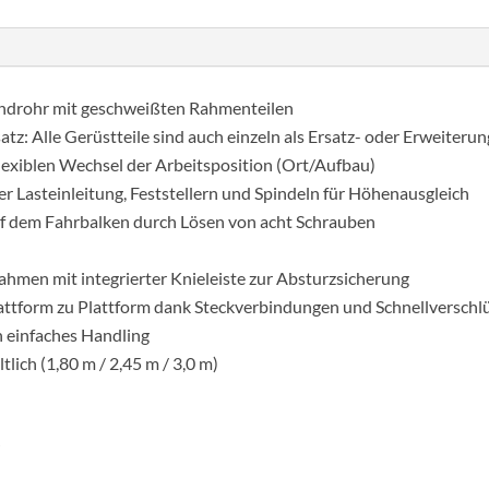
m.-
es
járólapkiosztás
undrohr mit geschweißten Rahmenteilen
dobogómag.
tz: Alle Gerüstteile sind auch einzeln als Ersatz- oder Erweiterung
3
lexiblen Wechsel der Arbeitsposition (Ort/Aufbau)
m.
er Lasteinleitung, Feststellern und Spindeln für Höhenausgleich
Kitámasztóval
uf dem Fahrbalken durch Lösen von acht Schrauben
mennyiség
hmen mit integrierter Knieleiste zur Absturzsicherung
ttform zu Plattform dank Steckverbindungen und Schnellverschl
in einfaches Handling
lich (1,80 m / 2,45 m / 3,0 m)
?