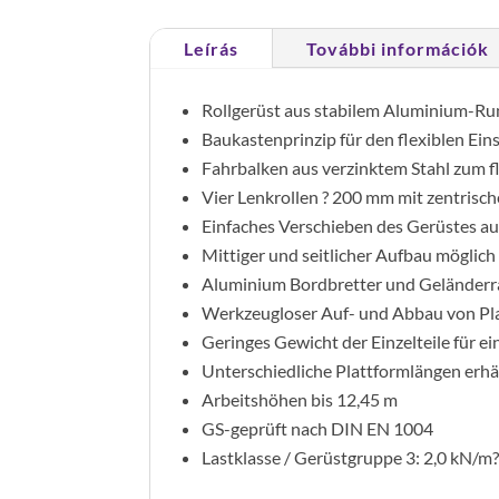
Leírás
További információk
Rollgerüst aus stabilem Aluminium-R
Baukastenprinzip für den flexiblen Einsa
Fahrbalken aus verzinktem Stahl zum f
Vier Lenkrollen ? 200 mm mit zentrisch
Einfaches Verschieben des Gerüstes a
Mittiger und seitlicher Aufbau möglich
Aluminium Bordbretter und Geländerra
Werkzeugloser Auf- und Abbau von Pla
Geringes Gewicht der Einzelteile für e
Unterschiedliche Plattformlängen erhält
Arbeitshöhen bis 12,45 m
GS-geprüft nach DIN EN 1004
Lastklasse / Gerüstgruppe 3: 2,0 kN/m