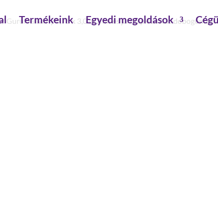
al
Termékeink
Egyedi megoldások
Cégü
k
/ Gurulóállvány 0,75 x 3,0 m 2 m.-es járólapkiosztás dobogómag.
GURULÓÁLLVÁNY 0,75 X 3
JÁRÓLAPKIOSZTÁS DOB
KITÁMASZTÓVAL
állványmagasság : 4 m
járólapszélesség: 0.75 m
dobogó magasság: 3 m
járólap hossz: 3 m
terhelhetőség : 2 kN/m2
építésmód: kormányozható kerekekkel, mobi
állvány ballasztozás. beltéren, középső felépí
állvány ballasztozás. beltéren, szélső felépít
állvány ballasztozás kültéren, középső felépí