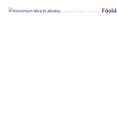
Főold
Kezdőlap
/
Mászástechnika
/
Gurulóállványo