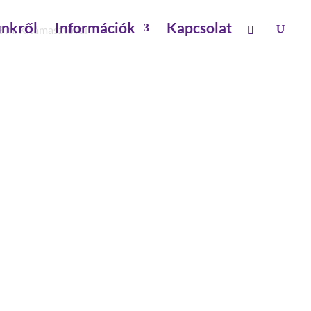
nkről
Információk
Kapcsolat
 3 m. Kitámasztóval
,0 M 2 M.-ES
OGÓMAG. 3 M.
l alaptartóval
tés: 0 kg
és: 40 kg
tés: 100 kg