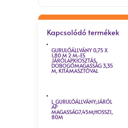
Kapcsolódó termékek
GURULÓÁLLVÁNY 0,75 X
1,80 M 2 M.-ES
JÁRÓLAPKIOSZTÁS,
DOBOGÓMAGASSÁG 3,35
M, KITÁMASZTÓVAL
L_GURULÓÁLLVÁNY;JÁRÓL
AP
MAGASSÁG7,45M;HOSSZ1,
80M