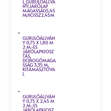
L_GURULÓÁLLVÁ
NY;JÁRÓLAP
MAGASSÁG5,45
M;HOSSZ2,45M
GURULÓÁLLVÁN
Y 0,75 X 1,80 M
2 M.-ES
JÁRÓLAPKIOSZ
TÁS,
DOBOGÓMAGA
SSÁG 3,35 M,
KITÁMASZTÓVA
L
GURULÓÁLLVÁN
Y 0,75 X 2,45 M
2 M.-ES
JÁRÓLAPKIOSZ