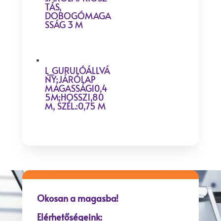
TÁS,
DOBOGÓMAGA
SSÁG 3 M
L_GURULÓÁLLVÁ
NY;JÁRÓLAP
MAGASSÁG10,4
5M;HOSSZ1,80
M, SZÉL.:0,75 M
Okosan a magasba!
Elérhetőségeink: