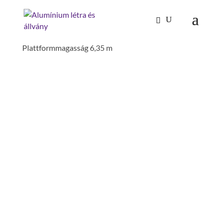
Kezdőlap
/
Mászástechnika
/
Gurulóállványok
/
Gurulóállvány 0,75×3,0 m kitámasztóval
Plattformmagasság 6,35 m