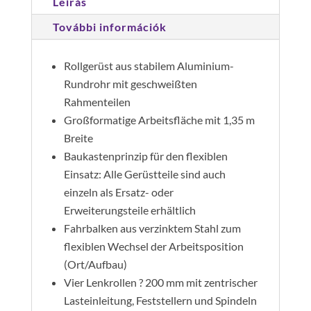
Leírás
járólap
magasság
További információk
7,45
m
Rollgerüst aus stabilem Aluminium-
mennyiség
Rundrohr mit geschweißten
Rahmenteilen
Großformatige Arbeitsfläche mit 1,35 m
Breite
Baukastenprinzip für den flexiblen
Einsatz: Alle Gerüstteile sind auch
einzeln als Ersatz- oder
Erweiterungsteile erhältlich
Fahrbalken aus verzinktem Stahl zum
flexiblen Wechsel der Arbeitsposition
(Ort/Aufbau)
Vier Lenkrollen ? 200 mm mit zentrischer
Lasteinleitung, Feststellern und Spindeln