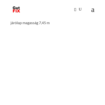
Kezdőlap
/
Mászástechnika
/
Gurulóállványok
/
Gurulóállvány 1,35 x 1,80 m. dupla járólapszél.
járólap magasság 7,45 m
GURULÓÁLLVÁNY 1,35 X
1,80 M. DUPLA
JÁRÓLAPSZÉL. JÁRÓLAP
MAGASSÁG 7,45 M
állványmagasság : 8.45 m
járólapszélesség: 1.35 m
dobogó magasság: 7.45 m
járólap hossz: 1.8 m
terhelhetőség : 2 kN/m2