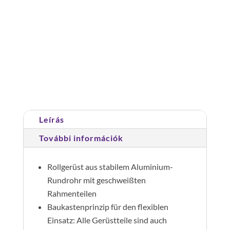
Gurulóállvány
1,35
x
1,80
Cikkszám:
167936
Kategória:
Gurulóállványok
m
dupla
járólapszél.
Leírás
,
járólap
További információk
magasság
9,35
Rollgerüst aus stabilem Aluminium-
m
Rundrohr mit geschweißten
mennyiség
Rahmenteilen
Baukastenprinzip für den flexiblen
Einsatz: Alle Gerüstteile sind auch