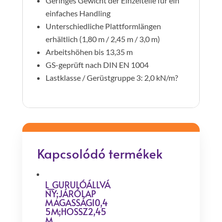
Geringes Gewicht der Einzelteile für ein
einfaches Handling
Unterschiedliche Plattformlängen
erhältlich (1,80 m / 2,45 m / 3,0 m)
Arbeitshöhen bis 13,35 m
GS-geprüft nach DIN EN 1004
Lastklasse / Gerüstgruppe 3: 2,0 kN/m?
Kapcsolódó termékek
L_GURULÓÁLLVÁ
NY;JÁRÓLAP
MAGASSÁG10,4
5M;HOSSZ2,45
M