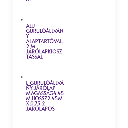
ALU
GURULÓÁLLVÁN
Y
ALAPTARTÓVAL,
2 M
JÁRÓLAPKIOSZ
TÁSSAL
L_GURULÓÁLLVÁ
NY;JÁRÓLAP
MAGASSÁG4,45
M;HOSSZ2,45M
X 0,75 2
JÁRÓLAPOS