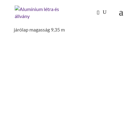
Kezdőlap
/
Mászástechnika
/
Gurulóállványok
/
Gurulóállvány 1,35 x 1,80 m dupla járólapszél. ,
járólap magasság 9,35 m