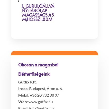
L_GURULÓÁLLVÁ
NY;JÁRÓLAP
MAGASSÁG5,45
M;HOSSZ1,80M
Okosan a magasba!
Elérhetőségeink:
Gutfix Kft.
Iroda:
Budapest, Áron u. 6.
Mobil:
+36 20 932 08 97
Web:
www.gutfix.hu
Email:
info@gutfix.hu