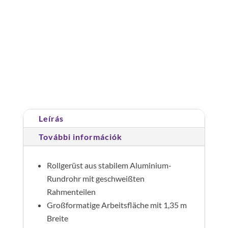
Gurulóállvány
1,35
x
2,45
Cikkszám:
174036
Kategória:
Gurulóállványok
m.
alaptartóval,
dupla
Leírás
széles,
járólap
További információk
magasság
10,45
Rollgerüst aus stabilem Aluminium-
m
Rundrohr mit geschweißten
mennyiség
Rahmenteilen
Großformatige Arbeitsfläche mit 1,35 m
Breite