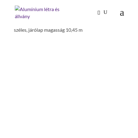
Kezdőlap
/
Mászástechnika
/
Gurulóállványok
/
Gurulóállvány 1,35 x 2,45 m. alaptartóval, dupla
széles, járólap magasság 10,45 m