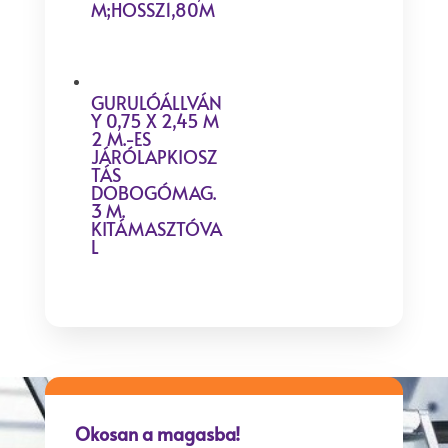
M;HOSSZ1,80M
GURULÓÁLLVÁN
Y 0,75 X 2,45 M
2 M.-ES
JÁRÓLAPKIOSZ
TÁS
DOBOGÓMAG.
3 M.
KITÁMASZTÓVA
L
Okosan a magasba!