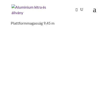
Kezdőlap
/
Mászástechnika
/
Gurulóállványok
/
Gurulóállvány0,75×1,80 m alaptartóval
Plattformmagasság 9,45 m