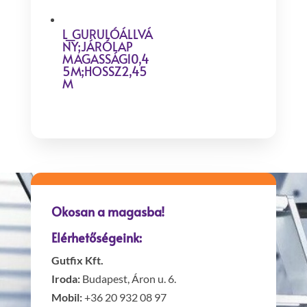
L_GURULÓÁLLVÁ
NY;JÁRÓLAP
MAGASSÁG10,4
5M;HOSSZ2,45
M
Okosan a magasba!
Elérhetőségeink:
Gutfix Kft.
Iroda:
Budapest, Áron u. 6.
Mobil:
+36 20 932 08 97