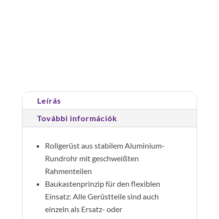
Gurulóállvány0,75x1,80
m
alaptartóval
Plattformmagasság
Cikkszám:
170935
Kategória:
Gurulóállványok
9,45
m
mennyiség
Leírás
További információk
Rollgerüst aus stabilem Aluminium-
Rundrohr mit geschweißten
Rahmenteilen
Baukastenprinzip für den flexiblen
Einsatz: Alle Gerüstteile sind auch
einzeln als Ersatz- oder