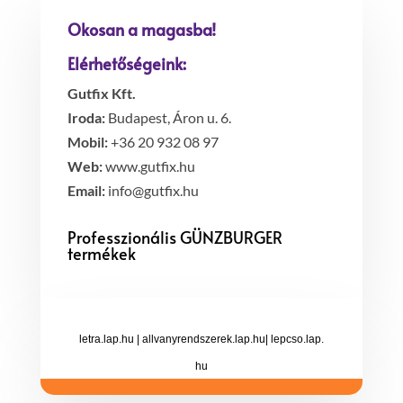
Okosan a magasba!
Elérhetőségeink:
Gutfix Kft.
Iroda:
Budapest, Áron u. 6.
Mobil:
+36 20 932 08 97
Web:
www.gutfix.hu
Email:
info@gutfix.hu
Professzionális GÜNZBURGER
termékek
letra.lap.hu
|
allvanyrendszerek.lap.hu
|
lepcso.lap.
hu