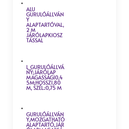
ALU
GURULÓÁLLVÁN
Y
ALAPTARTÓVAL,
2 M
JÁRÓLAPKIOSZ
TÁSSAL
L_GURULÓÁLLVÁ
NY;JÁRÓLAP
MAGASSÁG10,4
5M;HOSSZ1,80
M, SZÉL.:0,75 M
GURULÓÁLLVÁN
Y,MOZGATHATÓ
ALAPTARTÓ,JÁR