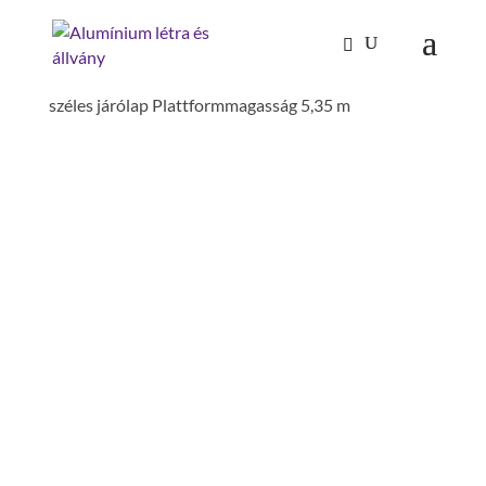
Kezdőlap
/
Mászástechnika
/
Gurulóállványok
/
Gurulóállvány1,35 x 3,0 m kitámasztóval, dupla
széles járólap Plattformmagasság 5,35 m